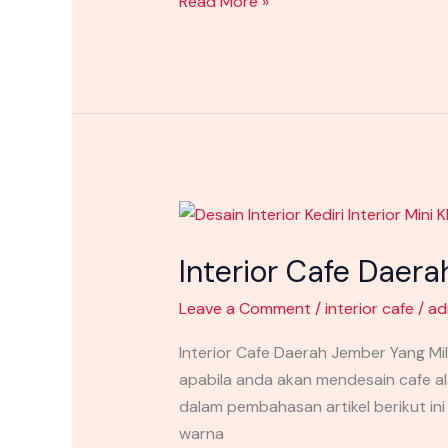
Read More »
Interior
Cafe
Interior Cafe Daer
Daerah
Jember
Leave a Comment
/
interior cafe
/
ad
Yang
Milenial
Interior Cafe Daerah Jember Yang Mi
Dan
apabila anda akan mendesain cafe a
Instagramable
dalam pembahasan artikel berikut in
warna