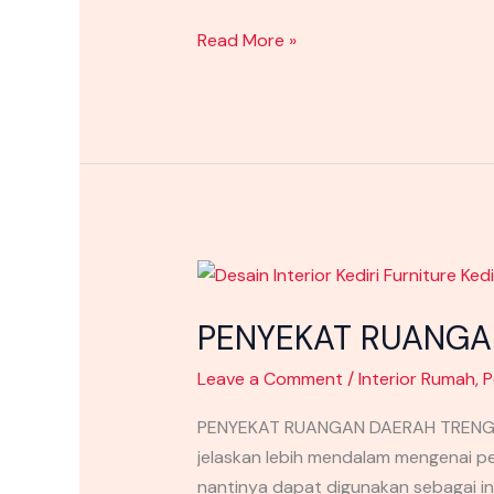
Read More »
PENYEKAT
RUANGAN
PENYEKAT RUANGA
DAERAH
TRENGGALEK
Leave a Comment
/
Interior Rumah
,
P
YANG
MINIMALIS
PENYEKAT RUANGAN DAERAH TRENGGALE
jelaskan lebih mendalam mengenai pe
nantinya dapat digunakan sebagai in