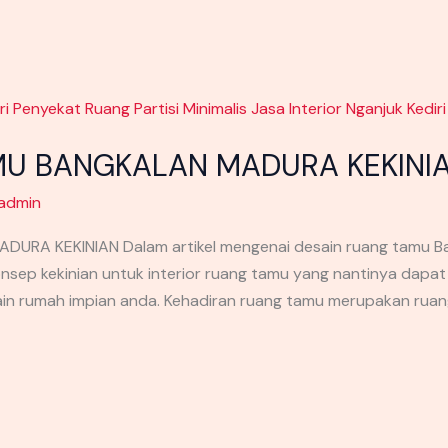
MU BANGKALAN MADURA KEKINI
admin
A KEKINIAN Dalam artikel mengenai desain ruang tamu Bang
sep kekinian untuk interior ruang tamu yang nantinya dapat
ain rumah impian anda. Kehadiran ruang tamu merupakan rua