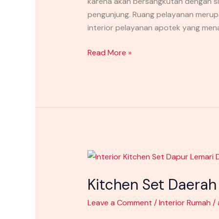
karena akan bersangkutan dengan s
pengunjung. Ruang pelayanan merupa
interior pelayanan apotek yang men
Read More »
Kitchen
Set
Kitchen Set Daerah 
Daerah
Kediri
Leave a Comment
/
Interior Rumah
/
Yang