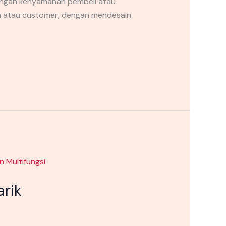
engan kenyamanan pembeli atau
an atau customer, dengan mendesain
arik