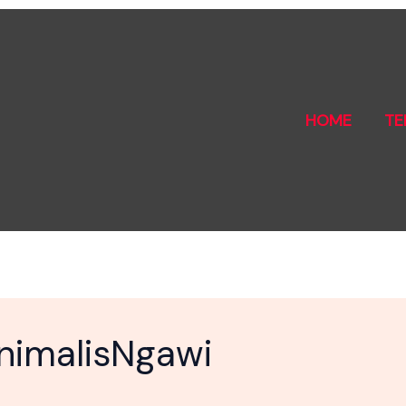
HOME
TE
inimalisNgawi