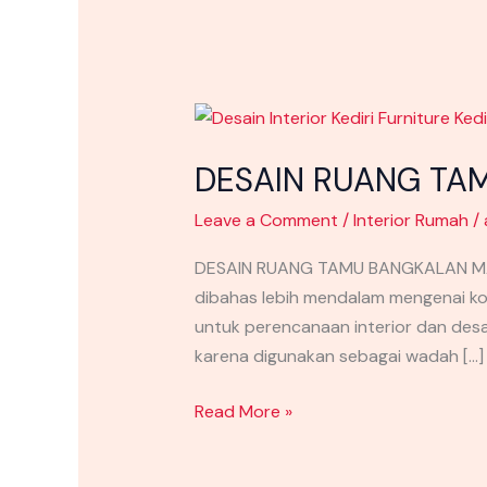
DESAIN
RUANG
DESAIN RUANG TA
TAMU
BANGKALAN
Leave a Comment
/
Interior Rumah
/
MADURA
KEKINIAN
DESAIN RUANG TAMU BANGKALAN MADUR
dibahas lebih mendalam mengenai kon
untuk perencanaan interior dan des
karena digunakan sebagai wadah […]
Read More »