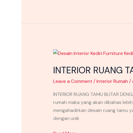
INTERIOR
RUANG
INTERIOR RUANG T
TAMU
BLITAR
Leave a Comment
/
Interior Rumah
/
DENGAN
KONSEP
INTERIOR RUANG TAMU BLITAR DENGAN
SIMPLE
rumah maka yang akan dibahas lebih
mengahadirkan desain ruang tamu ya
dengan unik