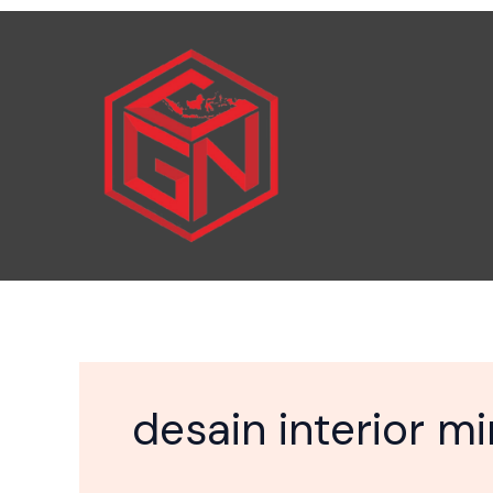
Skip
to
content
desain interior m