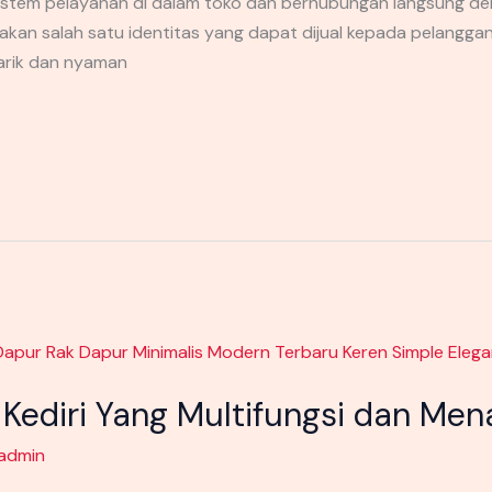
istem pelayanan di dalam toko dan berhubungan langsung d
kan salah satu identitas yang dapat dijual kepada pelangg
arik dan nyaman
Kediri Yang Multifungsi dan Men
admin