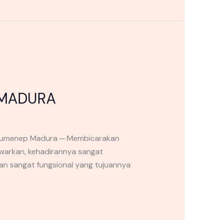
 MADURA
Sumenep Madura ─ Membicarakan
awarkan, kehadirannya sangat
an sangat fungsional yang tujuannya