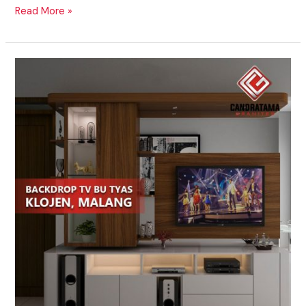
Read More »
Penggunaan
Rak
Meja
Televisi
Yang
Efisien
Tempat
Untuk
Rumah
Anda