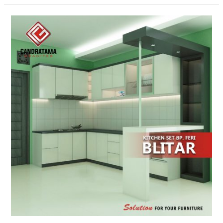
Kitchen
Set
Daerah
Kediri
Yang
Multifungsi
dan
Menarik