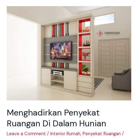
Menghadirkan
Penyekat
Ruangan
Di
Dalam
Hunian
Menghadirkan Penyekat
Ruangan Di Dalam Hunian
Leave a Comment
/
Interior Rumah
,
Penyekat Ruangan
/