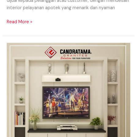
dijual kepada pelanggan atau customer, dengan mendesain
interior pelayanan apotek yang menarik dan nyaman
Read More »
Memilih
Desain
Rak
Televisi
Sesuai
Dengan
Interior
Hunian
Anda