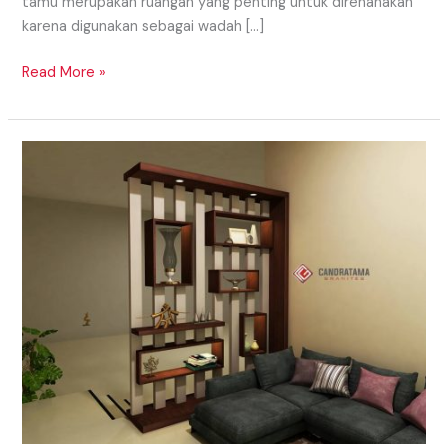
tamu merupakan ruangan yang penting untuk direnanakan
karena digunakan sebagai wadah […]
Read More »
TIPS
MENDESAIN
INTERIOR
RUANG
TAMU
SUMENEP
MADURA