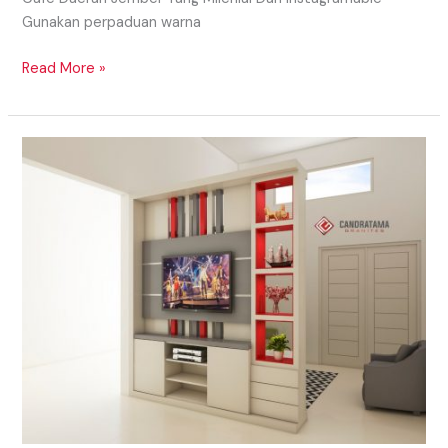
Gunakan perpaduan warna
Read More »
MODEL
PARTISI
ATAU
PENYEKAT
RUANGAN
IMPIAN