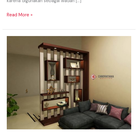
karena digunakan sebagai wadah […]
Read More »
TIPS
MENDESAIN
INTERIOR
RUANG
TAMU
SUMENEP
MADURA