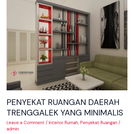
PENYEKAT
RUANGAN
DAERAH
TRENGGALEK
YANG
MINIMALIS
PENYEKAT RUANGAN DAERAH
TRENGGALEK YANG MINIMALIS
Leave a Comment
/
Interior Rumah
,
Penyekat Ruangan
/
admin