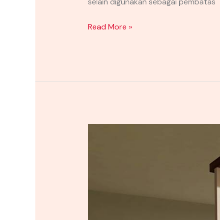
selain digunakan sebagai pembatas
Read More »
INTERIOR
RUANG
TAMU
BLITAR
DENGAN
KONSEP
SIMPLE