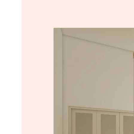
DESAIN
RUANG
TAMU
BANGKALAN
MADURA
KEKINIAN