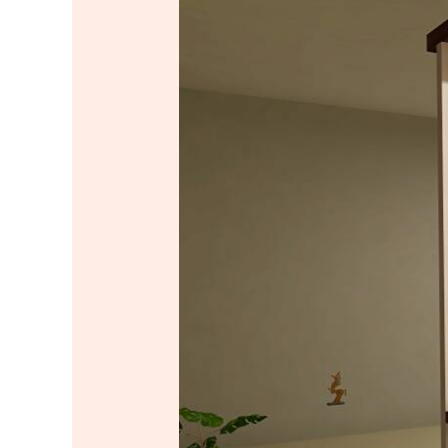
INTERIOR
RUANG
TAMU
SUMENEP
MADURA