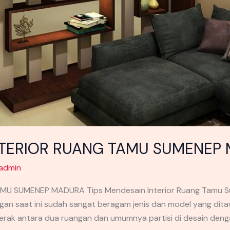
INTERIOR RUANG TAMU SUMENEP
admin
AMU SUMENEP MADURA Tips Mendesain Interior Ruang Tamu 
gan saat ini sudah sangat beragam jenis dan model yang dit
rak antara dua ruangan dan umumnya partisi di desain deng