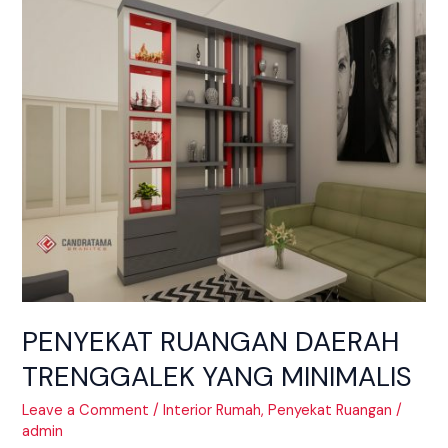
PENYEKAT
RUANGAN
DAERAH
TRENGGALEK
YANG
MINIMALIS
PENYEKAT RUANGAN DAERAH
TRENGGALEK YANG MINIMALIS
Leave a Comment
/
Interior Rumah
,
Penyekat Ruangan
/
admin