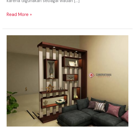
karena digunakan sebagai wadah […]
Read More »
TIPS
MENDESAIN
INTERIOR
RUANG
TAMU
SUMENEP
MADURA