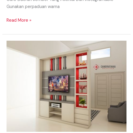
Gunakan perpaduan warna
Read More »
MODEL
PARTISI
ATAU
PENYEKAT
RUANGAN
IMPIAN