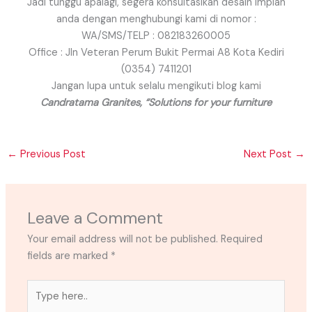
Jadi tunggu apalagi, segera konsultasikan desain impian
anda dengan menghubungi kami di nomor :
WA/SMS/TELP : 082183260005
Office : Jln Veteran Perum Bukit Permai A8 Kota Kediri
(0354) 7411201
Jangan lupa untuk selalu mengikuti blog kami
Candratama Granites, “Solutions for your furniture
←
Previous Post
Next Post
→
Leave a Comment
Your email address will not be published.
Required
fields are marked
*
Type
here..