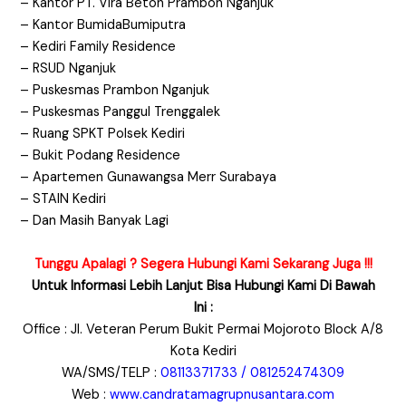
– Kantor PT. Vira Beton Prambon Nganjuk
– Kantor BumidaBumiputra
– Kediri Family Residence
– RSUD Nganjuk
– Puskesmas Prambon Nganjuk
– Puskesmas Panggul Trenggalek
– Ruang SPKT Polsek Kediri
– Bukit Podang Residence
– Apartemen Gunawangsa Merr Surabaya
– STAIN Kediri
– Dan Masih Banyak Lagi
Tunggu Apalagi ? Segera Hubungi Kami Sekarang Juga !!!
Untuk Informasi Lebih Lanjut Bisa Hubungi Kami Di Bawah
Ini :
Office : Jl. Veteran Perum Bukit Permai Mojoroto Block A/8
Kota Kediri
WA/SMS/TELP :
08113371733 / 081252474309
Web :
www.candratamagrupnusantara.com