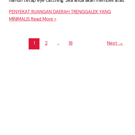
namun tetap eye catching. Jika anda akan membeli atau
PENYEKAT RUANGAN DAERAH TRENGGALEK YANG
MINIMALIS
Read More »
1
2
…
18
Next
→