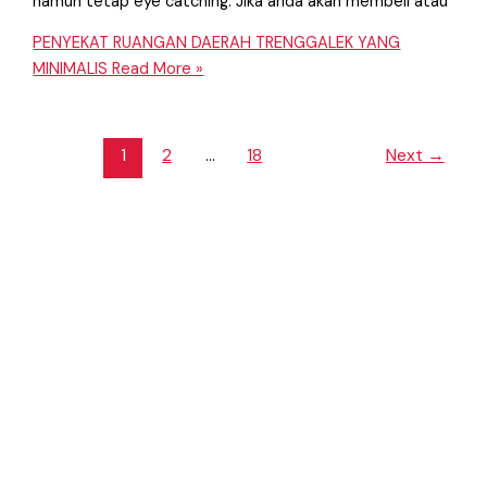
namun tetap eye catching. Jika anda akan membeli atau
PENYEKAT RUANGAN DAERAH TRENGGALEK YANG
MINIMALIS
Read More »
1
2
…
18
Next
→