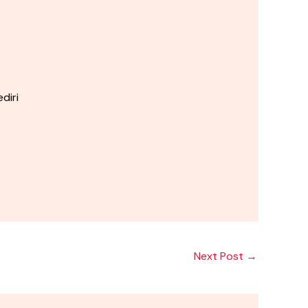
diri
Next Post
→